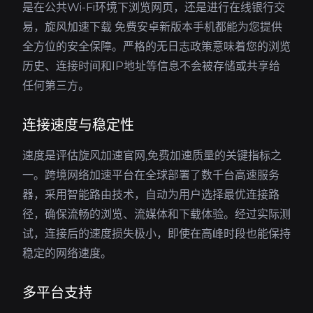
是在公共Wi-Fi环境下浏览网页，还是进行在线银行交
易，旋风加速下载 免费安卓新版本手机都能为您提供
全方位的安全保障。严格的无日志政策意味着您的浏览
历史、连接时间和IP地址等信息不会被存储或共享给
任何第三方。
连接速度与稳定性
速度是评估旋风加速官网,免费加速质量的关键指标之
一。跨境网络加速平台在全球部署了数千台高速服务
器，采用智能路由技术，自动为用户选择最优连接路
径，确保流畅的浏览、流媒体和下载体验。经过实际测
试，连接后的速度损失极小，即使在高峰时段也能保持
稳定的网络速度。
多平台支持