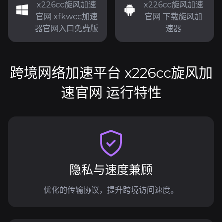
x226cc旋风加速
x226cc旋风加速
官网 xfkwcc加速
官网 下载旋风加
器官网入口免费版
速器
跨境网络加速平台 x226cc旋风加
速官网 运行特性
隐私与速度兼顾
优化的传输协议，提升跨境访问速度。