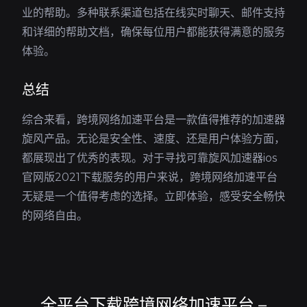
业的帮助。多种联系渠道包括在线实时聊天、邮件支持
和详细的帮助文档，确保每位用户都能获得满意的服务
体验。
总结
综合来看，跨境网络加速平台是一款值得推荐的加速器
旋风产品。无论是安全性、速度、还是用户体验方面，
都展现出了优秀的表现。对于寻找可靠旋风加速器ios
官网版2021下载服务的用户来说，跨境网络加速平台
无疑是一个值得考虑的选择。立即体验，感受安全畅快
的网络自由。
全平台下载跨境网络加速平台 –